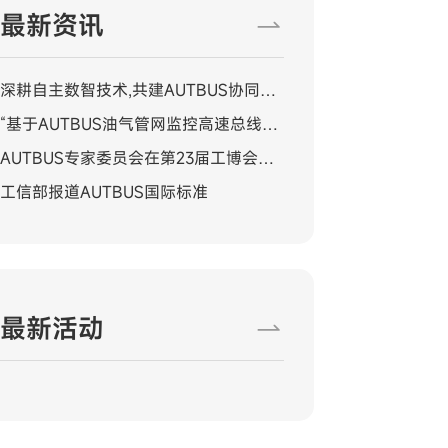
最新资讯
深耕自主数智技术,共建AUTBUS协同产
业生态"数智工业全域升级与产业生态论
“基于AUTBUS油气管网监控高速总线研
坛圆满落幕"
发与应用”成果通过鉴定
AUTBUS专家委员会在第23届工博会开
幕式宣告成立
工信部报道AUTBUS国际标准
最新活动